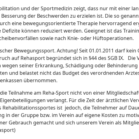
itation und der Sportmedizin zeigt, dass nur mit einer lan
e Besserung der Beschwerden zu erzielen ist. Die so gena
durch eine bewegungsorientierte Therapie hervorragend erg
 Defizite können reduziert werden. Geeignet ist das Train
eibenvorfällen sowie nach Knie- oder Hüftoperationen.
stischer Bewegungssport. Achtung! Seit 01.01.2011 darf kei
ruch auf Rehasport begründet sich in §44 des SGB IX. Die 
en wegen seiner Erkrankung, Schädigung oder Behinderung b
en und belastet nicht das Budget des verordnenden Arztes
ankenkassen übernommen.
 die Teilnahme am Reha-Sport nicht von einer Mitgliedscha
genbeteiligungen verlangt. Für die Zeit der ärztlichen Ver
 Rehabilitationssportes ist jedoch, die Teilnehmer auf Dau
 in der Gruppe bzw. im Verein auf eigene Kosten zu motiv
mer Gebrauch gemacht und sich unserem Verein als Mitgli
asport)