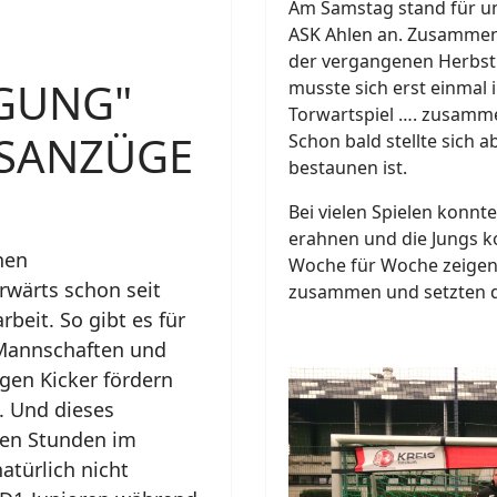
Am Samstag stand für uns
ASK Ahlen an. Zusammeng
der vergangenen Herbstr
GUNG"
musste sich erst einmal 
Torwartspiel …. zusamme
GSANZÜGE
Schon bald stellte sich 
bestaunen ist.
Bei vielen Spielen konnt
erahnen und die Jungs 
hen
Woche für Woche zeigen. 
rwärts schon seit
zusammen und setzten d
beit. So gibt es für
 Mannschaften und
ngen Kicker fördern
. Und dieses
gen Stunden im
atürlich nicht