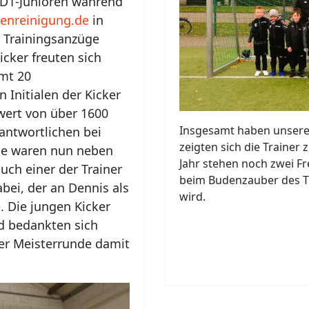
 D1-Junioren während
enreinigung.de
in
z Trainingsanzüge
icker freuten sich
amt 20
 Initialen der Kicker
wert von über 1600
Insgesamt haben unsere 
rantwortlichen bei
zeigten sich die Trainer
abe waren nun neben
Jahr stehen noch zwei Fr
ch einer der Trainer
beim Budenzauber des Tu
bei, der an Dennis als
wird.
. Die jungen Kicker
nd bedankten sich
der Meisterrunde damit