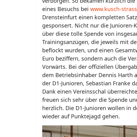
verborgen. So bekamen kürzlich die
eines Besuchs bei
www.kusch-strass
Drensteinfurt einen kompletten Sat
gesponsert. Nicht nur die Junioren-K
über diese tolle Spende von insges
Trainingsanzügen, die jeweils mit den
beflockt wurden, und einen Gesamt
Euro beziffern, sondern auch die Ve
Vorwärts. Bei der offiziellen Überg
dem Betriebsinhaber Dennis Harth au
der D1-Junioren, Sebastian Franke da
Dank einen Vereinsschal überreichte
freuen sich sehr über die Spende u
herzlich. Die D1-Junioren wollen in 
wieder auf Punktejagd gehen.