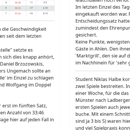
Matchbällen noch verlor.
Im letzten Einzel des Ta
eingekauft worden war. 
Entscheidungssatz hatte
zumindest den Ehrenpunk
h die Geschwindigkeit
gesichert.
n seit dem letzten
Keine Punkte, wenigstens
Gäste in Ahlen. Den ihn
elle" setzte es
'Marktgrill', den sie auf
n sich dies knapp anhört,
im Nachhinein für 'sehr g
 Daniel Brzozowskis,
ers Ungemach sollte an
e' im Einzel zu schlagen
Student Niklas Halbe ko
und Wolfgang im Doppel
zwei Spiele bestreiten. 
einer Woche, für die da
Münster nach Ladbergen 
 erst im fünften Satz,
ersten Spielen auch jewei
ten Anzahl von 33:46
buche. Mit einem Schnitt
age hier auf jeden Fall in
sind ja 3 bis 5) waren hi
und viel Spielpraxis ko