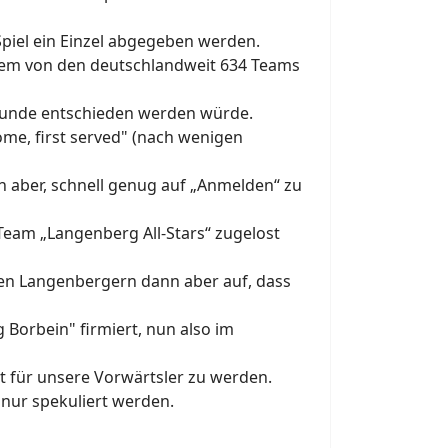
piel ein Einzel abgegeben werden.
n dem von den deutschlandweit 634 Teams
srunde entschieden werden würde.
ome
,
first
served
"
(nach wenigen
nn aber, schnell genug auf „Anmelden“ zu
eam „Langenberg All-Stars“ zugelost
den
Langenbergern
dann aber auf, dass
ng
Borbein
"
firmiert, nun also im
nt für unsere
Vorwärtsler
zu werden.
nur spekuliert werden.