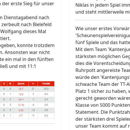
 der erste Sieg für unser
Niklas in jedem Spiel im
und steht mittlerweile mi
nem Dienstagabend nach
zerbeult nach Bielefeld
Wie unser erstes Vorwärt
 Wolfgang dieses Mal
'Scheunenspielvereinigu
iert.
fünf Spiele und das hatte 
abgeben, konnte trotzdem
Mit dem Team 'Kantenjung
en. Ansonsten war nicht
stärksten möglichen Geg
ste ein mal in den fünften
dies die Vorentscheidun
ließ und mit 11:1
Ruhrpott angereiste Te
würde den 'Kantenjungs'
schwache Team der TT-A
Platz 1 sicher zu haben, 
gerecht geworden wären
Klasse von 5000 Punkten 
Statement. Die Punktzah
der stärksten drei Spiel
unser Team kommt auf r