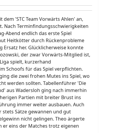
it dem 'STC Team Vorwärts Ahlen' an,
itt. Nach Terminfindungsschwierigkeiten
g-Abend endlich das erste Spiel
mut Heitkötter durch Rückenprobleme
ig Ersatz her. Glücklicherweise konnte
zozowski, der zwar Vorwärts-Mitglied ist,
 Liga spielt, kurzerhand
 Schoofs für das Spiel verpflichten.
ing die zwei frohen Mutes ins Spiel, wo
cht werden sollten. Tabellenführer 'Die
nd' aus Wadersloh ging nach immerhin
herigen Partien mit breiter Brust ins
Führung immer weiter ausbauen. Auch
r stets Sätze gewannen und gut
ielgewinn nicht gelingen. Theo ärgerte
 er eins der Matches trotz eigenen