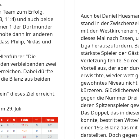
.
n Team zum Erfolg,
Auch bei Daniel Huesma
3, 11:4) und auch beide
stand in der Zwischenze
ummer 1 der Dortmunder
mit den Westkirchenern J
holte dann im anderen
dieses Mal nach Essen, 
ass Philip, Niklas und
Liga herauszufordern. Be
.
stärkste Spieler der Gäs
llenführer "Die
Verletzung fehlte. So re
 den verbleibenden zwei
Vorteil aus, der aber du
erreichen. Dabei dürfte
erwischte, wieder wett 
 die Bilanz aus beiden
gewohntes Niveau nicht 
kürzeren. Glücklicherwei
n" dieses Ziel erreicht,
gegen die Nummer Drei 
deren Spitzenspieler ge
 29. Juli.
Das Doppel, das in diese
konnte, bestritten Witte
einer 19:2-Bilanz das mi
darstellten. Doch gegen 