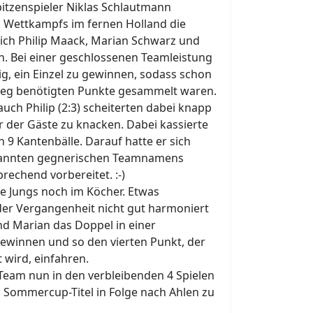
itzenspieler Niklas Schlautmann
 Wettkampfs im fernen Holland die
sich Philip Maack, Marian Schwarz und
en. Bei einer geschlossenen Teamleistung
tig, ein Einzel zu gewinnen, sodass schon
 Sieg benötigten Punkte gesammelt waren.
auch Philip (2:3) scheiterten dabei knapp
r der Gäste zu knacken. Dabei kassierte
n 9 Kantenbälle. Darauf hatte er sich
ekannten gegnerischen Teamnamens
rechend vorbereitet. :-)
e Jungs noch im Köcher. Etwas
 der Vergangenheit nicht gut harmoniert
nd Marian das Doppel in einer
ewinnen und so den vierten Punkt, der
t wird, einfahren.
Team nun in den verbleibenden 4 Spielen
n Sommercup-Titel in Folge nach Ahlen zu