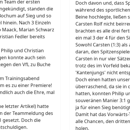
im Team der ersten
Doch davon und, dass Sp
angekündigt, standen die
während des sportlichen
Bochum auf Sieg und so
Beine hochlegte, ließen 
 hinein. Nach 3 Einzeln
Carsten Rolf nicht beirr
ip Maack, Marian Schwarz
brachten es alle drei fer
stian Fedler bereits
ein mal 3 der 4 für den
Sowohl Carsten (1:3) als 
Philip und Christian
daran, den Spitzenspiele
gen konnte auch sein
Carsten in nur vier Sätze
 gegen den VfL zu Buche
trotz des im Vorfeld b
'Kantenjungs' nicht entsp
nem Trainingsabend
Doch einen hatten unser
am es zu einer Premiere!
überraschend, da sie in
dlich auch die Ehre, mal
hatten, konnten Philip u
souveränen Manier 3:1 g
e letzter Artikel) hatte
ja für einen Sieg benötig
er in der Teammeldung des
Damit hat das Vorwärts-
 gesetzt. Doch die
alle Chancen, den dritte
ntschuldigen.
holen.