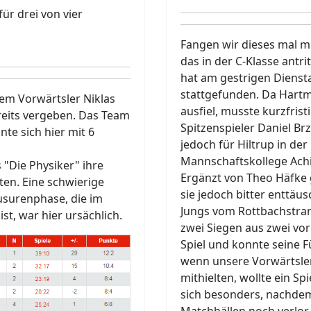
für drei von vier
Fangen wir dieses mal m
das in der C-Klasse antr
hat am gestrigen Diensta
stattgefunden. Da Hart
em Vorwärtsler Niklas
ausfiel, musste kurzfrist
ereits vergeben. Das Team
Spitzenspieler Daniel Br
te sich hier mit 6
jedoch für Hiltrup in der
Mannschaftskollege Achim
 "Die Physiker" ihre
Ergänzt von Theo Häfke g
ten. Eine schwierige
sie jedoch bitter enttäus
usurenphase, die im
Jungs vom Rottbachstra
st, war hier ursächlich.
zwei Siegen aus zwei vor
Spiel und konnte seine 
wenn unsere Vorwärtsle
mithielten, wollte ein Sp
sich besonders, nachdem