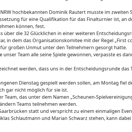
in NRW
hochbekannten
Dominik
Rautert
musste im zweiten S
setzung für eine Qualifikation für das Finalturnier ist, a
nehmen können, fest.
s über die 32 Glücklichen in einer weiteren Entscheidung
dar, in dem das Organisationskomitee mit der Regel
„
First
c
 für großen Unmut unter den Teilnehmern gesorgt hatte.
te unser Team alle seine Spiele gewonnen, verpasste es da
ichnet werden, dass uns in der Entscheidungsrunde das T
ngenen Dienstag gespielt werden sollen, am Montag fiel 
h gar nicht möglich für sie ist.
ser Team, das unter dem Namen
„
Scheunen-Spielvereinigu
sländern Teams teilnehmen werden.
 Saarbrücken statt und verspricht zu einem einmaligen Eve
iklas
Schlautmann
und Marian Schwarz stehen, kann dabei 