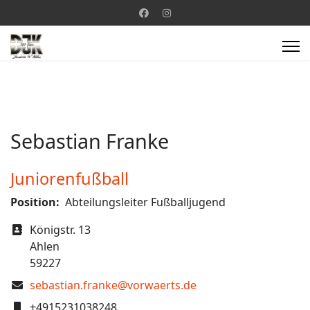
Sebastian Franke
Juniorenfußball
Position:
Abteilungsleiter Fußballjugend
Adresse
Königstr. 13
Ahlen
59227
COM_CONTACT_EMAIL
sebastian.franke@vorwaerts.de
Mobil
+4915231038248