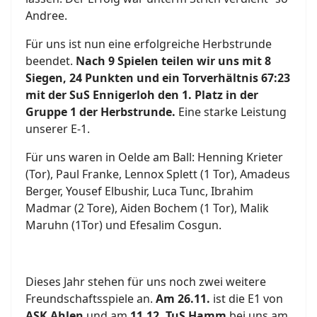
Andree.
Für uns ist nun eine erfolgreiche Herbstrunde
beendet.
Nach 9 Spielen teilen wir uns mit 8
Siegen, 24 Punkten und ein Torverhältnis 67:23
mit der SuS Ennigerloh den 1. Platz in der
Gruppe 1 der Herbstrunde.
Eine starke Leistung
unserer E-1.
Für uns waren in Oelde am Ball: Henning Krieter
(Tor), Paul Franke, Lennox Splett (1 Tor), Amadeus
Berger, Yousef Elbushir, Luca Tunc, Ibrahim
Madmar (2 Tore), Aiden Bochem (1 Tor), Malik
Maruhn (1Tor) und Efesalim Cosgun.
Dieses Jahr stehen für uns noch zwei weitere
Freundschaftsspiele an.
Am 26.11.
ist die E1 von
ASK Ahlen
und am
11.12. TuS Hamm
bei uns am